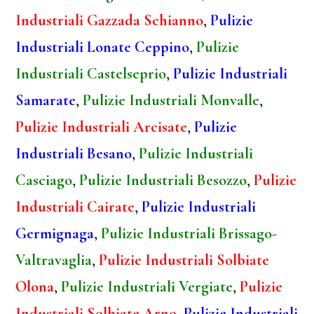
Industriali Gazzada Schianno
,
Pulizie
Industriali Lonate Ceppino
,
Pulizie
Industriali Castelseprio
,
Pulizie Industriali
Samarate
,
Pulizie Industriali Monvalle
,
Pulizie Industriali Arcisate
,
Pulizie
Industriali Besano
,
Pulizie Industriali
Casciago
,
Pulizie Industriali Besozzo
,
Pulizie
Industriali Cairate
,
Pulizie Industriali
Germignaga
,
Pulizie Industriali Brissago-
Valtravaglia
,
Pulizie Industriali Solbiate
Olona
,
Pulizie Industriali Vergiate
,
Pulizie
Industriali Solbiate Arno
,
Pulizie Industriali