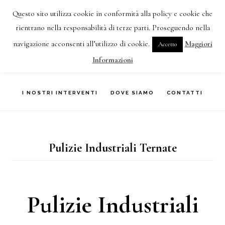
Skip
Questo sito utilizza cookie in conformità alla policy e cookie che
IMPRESA DI PULIZIE VARESE TEL:
3477387355
to
rientrano nella responsabilità di terze parti. Proseguendo nella
navigazione acconsenti all’utilizzo di cookie.
Maggiori
Accetto
main
HOME
CHI SIAMO
COSA FACCIAMO
Informazioni
content
I NOSTRI INTERVENTI
DOVE SIAMO
CONTATTI
Pulizie Industriali Ternate
Pulizie Industriali