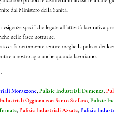
gando solo prodotti e disinfettanti atossici e anallergi
rnite dal Ministero della Sanità.
r esigenze specifiche legate all’attività lavorativa pre
nche nelle fasce notturne.
o ci fa nettamente sentire meglio:la pulizia dei loc
entire a nostro agio anche quando lavoriamo.
:
triali Morazzone
,
Pulizie Industriali Dumenza
,
Pul
 Industriali Oggiona con Santo Stefano
,
Pulizie In
 Ternate
,
Pulizie Industriali Azzate
,
Pulizie Indust