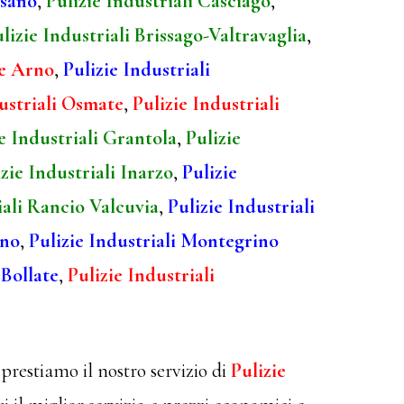
esano
,
Pulizie Industriali Casciago
,
lizie Industriali Brissago-Valtravaglia
,
te Arno
,
Pulizie Industriali
dustriali Osmate
,
Pulizie Industriali
e Industriali Grantola
,
Pulizie
zie Industriali Inarzo
,
Pulizie
iali Rancio Valcuvia
,
Pulizie Industriali
ano
,
Pulizie Industriali Montegrino
 Bollate
,
Pulizie Industriali
prestiamo il nostro servizio di
Pulizie