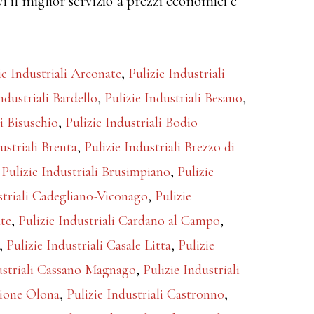
vi il miglior servizio a prezzi economici e
ie Industriali Arconate
,
Pulizie Industriali
ndustriali Bardello
,
Pulizie Industriali Besano
,
li Bisuschio
,
Pulizie Industriali Bodio
ustriali Brenta
,
Pulizie Industriali Brezzo di
,
Pulizie Industriali Brusimpiano
,
Pulizie
striali Cadegliano-Viconago
,
Pulizie
ate
,
Pulizie Industriali Cardano al Campo
,
,
Pulizie Industriali Casale Litta
,
Pulizie
ustriali Cassano Magnago
,
Pulizie Industriali
glione Olona
,
Pulizie Industriali Castronno
,