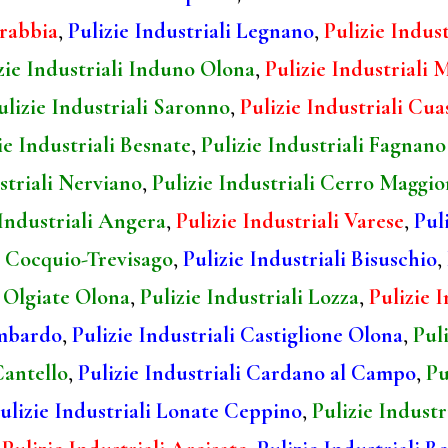
Brabbia
,
Pulizie Industriali Legnano
,
Pulizie Indust
zie Industriali Induno Olona
,
Pulizie Industriali 
ulizie Industriali Saronno
,
Pulizie Industriali Cu
ie Industriali Besnate
,
Pulizie Industriali Fagnan
striali Nerviano
,
Pulizie Industriali Cerro Maggio
 Industriali Angera
,
Pulizie Industriali Varese
,
Puli
li Cocquio-Trevisago
,
Pulizie Industriali Bisuschio
,
i Olgiate Olona
,
Pulizie Industriali Lozza
,
Pulizie 
ombardo
,
Pulizie Industriali Castiglione Olona
,
Pul
Cantello
,
Pulizie Industriali Cardano al Campo
,
Pu
ulizie Industriali Lonate Ceppino
,
Pulizie Industr