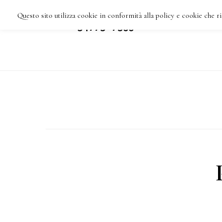
Skip
Questo sito utilizza cookie in conformità alla policy e cookie che ri
IMPRESA DI PULIZIE
HOME
C
VARESE TEL: 3477387355
to
main
content