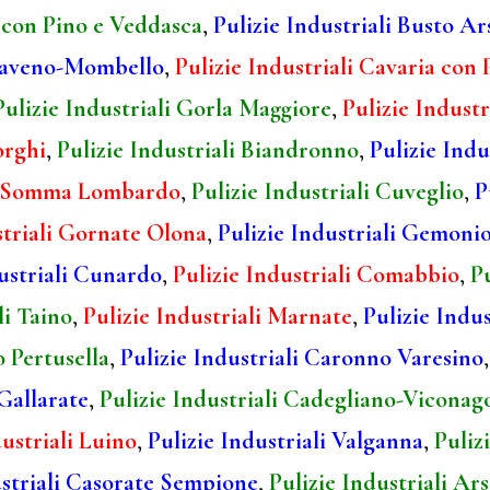
 con Pino e Veddasca
,
Pulizie Industriali Busto Ar
 Laveno-Mombello
,
Pulizie Industriali Cavaria con
Pulizie Industriali Gorla Maggiore
,
Pulizie Industr
orghi
,
Pulizie Industriali Biandronno
,
Pulizie Indu
li Somma Lombardo
,
Pulizie Industriali Cuveglio
,
P
striali Gornate Olona
,
Pulizie Industriali Gemoni
dustriali Cunardo
,
Pulizie Industriali Comabbio
,
P
li Taino
,
Pulizie Industriali Marnate
,
Pulizie Indus
o Pertusella
,
Pulizie Industriali Caronno Varesino
 Gallarate
,
Pulizie Industriali Cadegliano-Viconag
dustriali Luino
,
Pulizie Industriali Valganna
,
Puliz
ustriali Casorate Sempione
,
Pulizie Industriali Ar