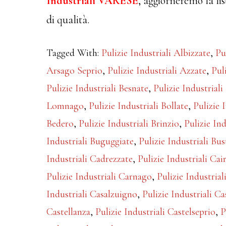
Industriali VARESE
, aggiorneremo la lis
di qualità.
Tagged With:
Pulizie Industriali Albizzate
,
Pu
Arsago Seprio
,
Pulizie Industriali Azzate
,
Pul
Pulizie Industriali Besnate
,
Pulizie Industrial
Lomnago
,
Pulizie Industriali Bollate
,
Pulizie 
Bedero
,
Pulizie Industriali Brinzio
,
Pulizie Ind
Industriali Buguggiate
,
Pulizie Industriali Bu
Industriali Cadrezzate
,
Pulizie Industriali Cai
Pulizie Industriali Carnago
,
Pulizie Industria
Industriali Casalzuigno
,
Pulizie Industriali C
Castellanza
,
Pulizie Industriali Castelseprio
,
P