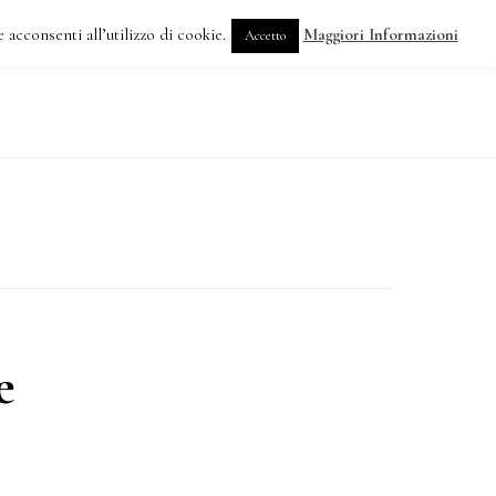
 acconsenti all’utilizzo di cookie.
Maggiori Informazioni
Accetto
DOVE SIAMO
e