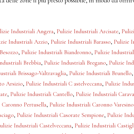
ta delle zone il più presto possibile, in modo da offrir
lizie Industriali Angera
,
Pulizie Industriali Arcisate
,
Puliz
izie Industriali Azzio
,
Pulizie Industriali Barasso
,
Pulizie I
i Besozzo
,
Pulizie Industriali Biandronno
,
Pulizie Industria
Industriali Brebbia
,
Pulizie Industriali Bregano
,
Pulizie Ind
ustriali Brissago-Valtravaglia
,
Pulizie Industriali Brunello
sto Arsizio
,
Pulizie Industriali C astelveccana
,
Pulizie Indu
rate
,
Pulizie Industriali Cantello
,
Pulizie Industriali Carav
li Caronno Pertusella
,
Pulizie Industriali Caronno Varesino
asciago
,
Pulizie Industriali Casorate Sempione
,
Pulizie Ind
ulizie Industriali Castelveccana
,
Pulizie Industriali Casti