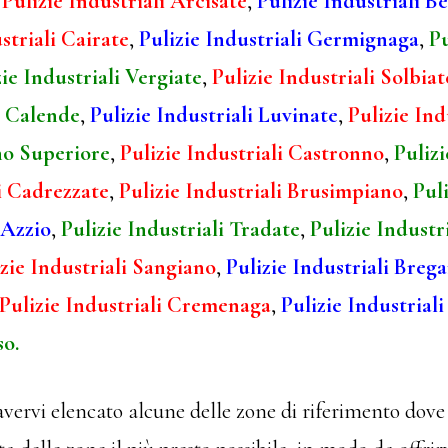
,
Pulizie Industriali Arcisate
,
Pulizie Industriali B
striali Cairate
,
Pulizie Industriali Germignaga
,
Pu
zie Industriali Vergiate
,
Pulizie Industriali Solbia
o Calende
,
Pulizie Industriali Luvinate
,
Pulizie In
no Superiore
,
Pulizie Industriali Castronno
,
Pulizi
li Cadrezzate
,
Pulizie Industriali Brusimpiano
,
Puli
 Azzio
,
Pulizie Industriali Tradate
,
Pulizie Industr
zie Industriali Sangiano
,
Pulizie Industriali Breg
Pulizie Industriali Cremenaga
,
Pulizie Industriali
so.
avervi elencato alcune delle zone di riferimento dove 