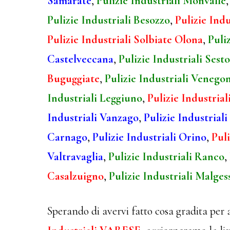
Samarate
,
Pulizie Industriali Monvalle
Pulizie Industriali Besozzo
,
Pulizie Indu
Pulizie Industriali Solbiate Olona
,
Puli
Castelveccana
,
Pulizie Industriali Sest
Buguggiate
,
Pulizie Industriali Venego
Industriali Leggiuno
,
Pulizie Industria
Industriali Vanzago
,
Pulizie Industriali
Carnago
,
Pulizie Industriali Orino
,
Puli
Valtravaglia
,
Pulizie Industriali Ranco
,
Casalzuigno
,
Pulizie Industriali Malges
Sperando di avervi fatto cosa gradita per 