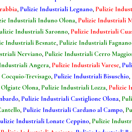
Brabbia
,
Pulizie Industriali Legnano
,
Pulizie Indust
zie Industriali Induno Olona
,
Pulizie Industriali 
ulizie Industriali Saronno
,
Pulizie Industriali Cu
ie Industriali Besnate
,
Pulizie Industriali Fagnan
striali Nerviano
,
Pulizie Industriali Cerro Maggio
 Industriali Angera
,
Pulizie Industriali Varese
,
Puli
li Cocquio-Trevisago
,
Pulizie Industriali Bisuschio
,
i Olgiate Olona
,
Pulizie Industriali Lozza
,
Pulizie 
ombardo
,
Pulizie Industriali Castiglione Olona
,
Pul
Cantello
,
Pulizie Industriali Cardano al Campo
,
Pu
ulizie Industriali Lonate Ceppino
,
Pulizie Industr