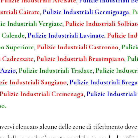
,
Pulizie Industriali Arcisate
,
Pulizie Industriali B
striali Cairate
,
Pulizie Industriali Germignaga
,
Pu
zie Industriali Vergiate
,
Pulizie Industriali Solbia
o Calende
,
Pulizie Industriali Luvinate
,
Pulizie In
no Superiore
,
Pulizie Industriali Castronno
,
Pulizi
li Cadrezzate
,
Pulizie Industriali Brusimpiano
,
Puli
 Azzio
,
Pulizie Industriali Tradate
,
Pulizie Industr
zie Industriali Sangiano
,
Pulizie Industriali Breg
Pulizie Industriali Cremenaga
,
Pulizie Industriali
so.
avervi elencato alcune delle zone di riferimento dove 