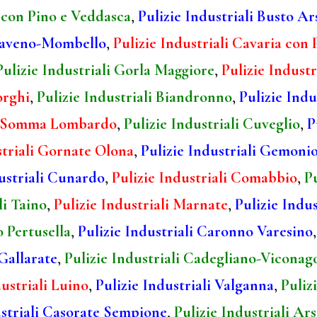
 con Pino e Veddasca
,
Pulizie Industriali Busto Ar
 Laveno-Mombello
,
Pulizie Industriali Cavaria con
Pulizie Industriali Gorla Maggiore
,
Pulizie Industr
orghi
,
Pulizie Industriali Biandronno
,
Pulizie Indu
li Somma Lombardo
,
Pulizie Industriali Cuveglio
,
P
striali Gornate Olona
,
Pulizie Industriali Gemoni
dustriali Cunardo
,
Pulizie Industriali Comabbio
,
P
li Taino
,
Pulizie Industriali Marnate
,
Pulizie Indus
o Pertusella
,
Pulizie Industriali Caronno Varesino
 Gallarate
,
Pulizie Industriali Cadegliano-Viconag
dustriali Luino
,
Pulizie Industriali Valganna
,
Puliz
ustriali Casorate Sempione
,
Pulizie Industriali Ar