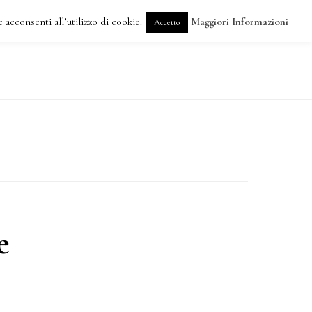
 acconsenti all’utilizzo di cookie.
Maggiori Informazioni
Accetto
DOVE SIAMO
e