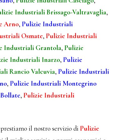
esano
,
Pulizie Industriali Casciago
,
lizie Industriali Brissago-Valtravaglia
,
te Arno
,
Pulizie Industriali
dustriali Osmate
,
Pulizie Industriali
e Industriali Grantola
,
Pulizie
zie Industriali Inarzo
,
Pulizie
iali Rancio Valcuvia
,
Pulizie Industriali
ano
,
Pulizie Industriali Montegrino
 Bollate
,
Pulizie Industriali
prestiamo il nostro servizio di
Pulizie