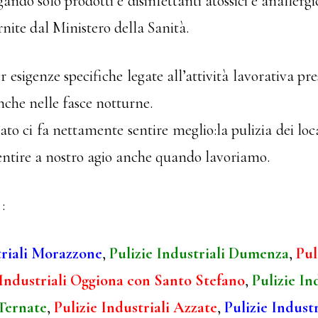
gando solo prodotti e disinfettanti atossici e anallergi
rnite dal Ministero della Sanità.
r esigenze specifiche legate all’attività lavorativa pre
nche nelle fasce notturne.
o ci fa nettamente sentire meglio:la pulizia dei loc
entire a nostro agio anche quando lavoriamo.
:
triali Morazzone
,
Pulizie Industriali Dumenza
,
Pul
 Industriali Oggiona con Santo Stefano
,
Pulizie In
 Ternate
,
Pulizie Industriali Azzate
,
Pulizie Indust