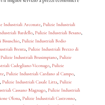
vi il miglior servizio a prezzi economici e
ie Industriali Arconate
,
Pulizie Industriali
ndustriali Bardello
,
Pulizie Industriali Besano
,
li Bisuschio
,
Pulizie Industriali Bodio
ustriali Brenta
,
Pulizie Industriali Brezzo di
,
Pulizie Industriali Brusimpiano
,
Pulizie
striali Cadegliano-Viconago
,
Pulizie
ate
,
Pulizie Industriali Cardano al Campo
,
,
Pulizie Industriali Casale Litta
,
Pulizie
ustriali Cassano Magnago
,
Pulizie Industriali
glione Olona
,
Pulizie Industriali Castronno
,