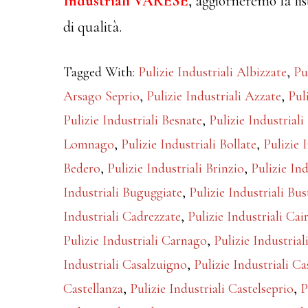
Industriali VARESE
, aggiorneremo la lis
di qualità.
Tagged With:
Pulizie Industriali Albizzate
,
Pu
Arsago Seprio
,
Pulizie Industriali Azzate
,
Pul
Pulizie Industriali Besnate
,
Pulizie Industrial
Lomnago
,
Pulizie Industriali Bollate
,
Pulizie 
Bedero
,
Pulizie Industriali Brinzio
,
Pulizie Ind
Industriali Buguggiate
,
Pulizie Industriali Bu
Industriali Cadrezzate
,
Pulizie Industriali Cai
Pulizie Industriali Carnago
,
Pulizie Industria
Industriali Casalzuigno
,
Pulizie Industriali C
Castellanza
,
Pulizie Industriali Castelseprio
,
P