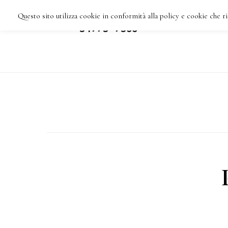
Skip
Questo sito utilizza cookie in conformità alla policy e cookie che ri
IMPRESA DI PULIZIE
HOME
C
VARESE TEL: 3477387355
to
main
content