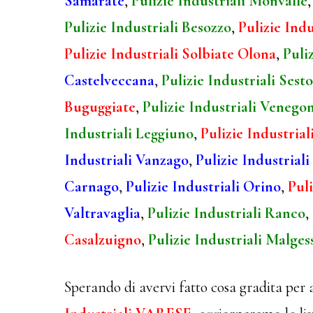
Samarate
,
Pulizie Industriali Monvalle
Pulizie Industriali Besozzo
,
Pulizie Indu
Pulizie Industriali Solbiate Olona
,
Puli
Castelveccana
,
Pulizie Industriali Sest
Buguggiate
,
Pulizie Industriali Venego
Industriali Leggiuno
,
Pulizie Industria
Industriali Vanzago
,
Pulizie Industriali
Carnago
,
Pulizie Industriali Orino
,
Puli
Valtravaglia
,
Pulizie Industriali Ranco
,
Casalzuigno
,
Pulizie Industriali Malges
Sperando di avervi fatto cosa gradita per 