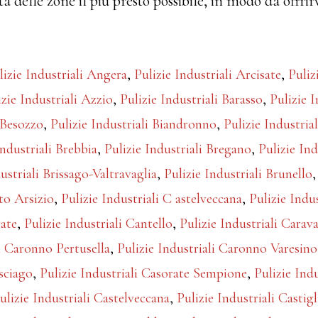
ta delle zone il più presto possibile, in modo da offrir
lizie Industriali Angera
,
Pulizie Industriali Arcisate
,
Puliz
izie Industriali Azzio
,
Pulizie Industriali Barasso
,
Pulizie I
i Besozzo
,
Pulizie Industriali Biandronno
,
Pulizie Industria
Industriali Brebbia
,
Pulizie Industriali Bregano
,
Pulizie Ind
ustriali Brissago-Valtravaglia
,
Pulizie Industriali Brunello
sto Arsizio
,
Pulizie Industriali C astelveccana
,
Pulizie Indu
rate
,
Pulizie Industriali Cantello
,
Pulizie Industriali Carav
li Caronno Pertusella
,
Pulizie Industriali Caronno Varesino
asciago
,
Pulizie Industriali Casorate Sempione
,
Pulizie Ind
ulizie Industriali Castelveccana
,
Pulizie Industriali Casti