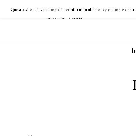
Skip
Questo sito utilizza cookie in conformità alla policy e cookie che ri
IMPRESA DI PULIZIE
HOME
C
VARESE TEL: 3477387355
to
main
content
I