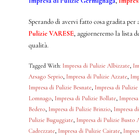
Impresa di Pulizie Germignaga
,
Impres
Sperando di avervi fatto cosa gradita per 
Pulizie VARESE
, aggiorneremo la lista de
qualità.
Tagged With:
Impresa di Pulizie Albizzate
,
Im
Arsago Seprio
,
Impresa di Pulizie Azzate
,
Imp
Impresa di Pulizie Besnate
,
Impresa di Pulizie
Lomnago
,
Impresa di Pulizie Bollate
,
Impresa 
Bedero
,
Impresa di Pulizie Brinzio
,
Impresa di
Pulizie Buguggiate
,
Impresa di Pulizie Busto 
Cadrezzate
,
Impresa di Pulizie Cairate
,
Impres