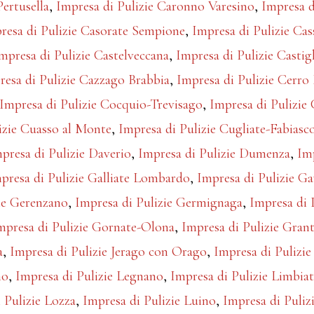
ertusella
,
Impresa di Pulizie Caronno Varesino
,
Impresa d
resa di Pulizie Casorate Sempione
,
Impresa di Pulizie C
mpresa di Pulizie Castelveccana
,
Impresa di Pulizie Casti
resa di Pulizie Cazzago Brabbia
,
Impresa di Pulizie Cerro
Impresa di Pulizie Cocquio-Trevisago
,
Impresa di Pulizi
izie Cuasso al Monte
,
Impresa di Pulizie Cugliate-Fabiasc
presa di Pulizie Daverio
,
Impresa di Pulizie Dumenza
,
Im
presa di Pulizie Galliate Lombardo
,
Impresa di Pulizie Ga
ie Gerenzano
,
Impresa di Pulizie Germignaga
,
Impresa di 
mpresa di Pulizie Gornate-Olona
,
Impresa di Pulizie Gran
a
,
Impresa di Pulizie Jerago con Orago
,
Impresa di Pulizi
no
,
Impresa di Pulizie Legnano
,
Impresa di Pulizie Limbia
 Pulizie Lozza
,
Impresa di Pulizie Luino
,
Impresa di Puliz