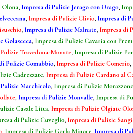
e Olona
,
Impresa di Pulizie Jerago con Orago
,
Impr
telveccana
,
Impresa di Pulizie Clivio
,
Impresa di P
isuschio
,
Impresa di Pulizie Malnate
,
Impresa di P
ie Golasecca
,
Impresa di Pulizie Cavaria con Prem
 Pulizie Travedona-Monate
,
Impresa di Pulizie Po
di Pulizie Comabbio
,
Impresa di Pulizie Comerio
,
lizie Cadrezzate
,
Impresa di Pulizie Cardano al 
 Pulizie Marchirolo
,
Impresa di Pulizie Morazzon
ollate
,
Impresa di Pulizie Monvalle
,
Impresa di Pu
ulizie Casale Litta
,
Impresa di Pulizie Olgiate Ol
resa di Pulizie Cuveglio
,
Impresa di Pulizie Sang
o
,
Impresa di Pulizie Gorla Minore
,
Impresa di Pul