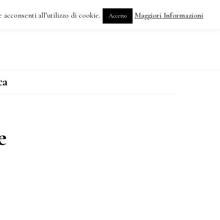
 acconsenti all’utilizzo di cookie.
Maggiori Informazioni
Accetto
DOVE SIAMO
ca
e