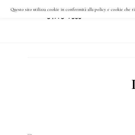
Skip
Questo sito utilizza cookie in conformità alla policy e cookie che ri
IMPRESA DI PULIZIE
HOME
C
VARESE TEL: 3477387355
to
main
content