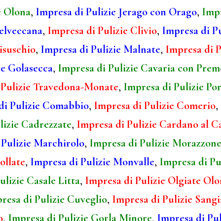
e Olona
,
Impresa di Pulizie Jerago con Orago
,
Impr
telveccana
,
Impresa di Pulizie Clivio
,
Impresa di P
isuschio
,
Impresa di Pulizie Malnate
,
Impresa di P
ie Golasecca
,
Impresa di Pulizie Cavaria con Prem
 Pulizie Travedona-Monate
,
Impresa di Pulizie Po
di Pulizie Comabbio
,
Impresa di Pulizie Comerio
,
lizie Cadrezzate
,
Impresa di Pulizie Cardano al 
 Pulizie Marchirolo
,
Impresa di Pulizie Morazzon
ollate
,
Impresa di Pulizie Monvalle
,
Impresa di Pu
ulizie Casale Litta
,
Impresa di Pulizie Olgiate Ol
resa di Pulizie Cuveglio
,
Impresa di Pulizie Sang
o
,
Impresa di Pulizie Gorla Minore
,
Impresa di Pul