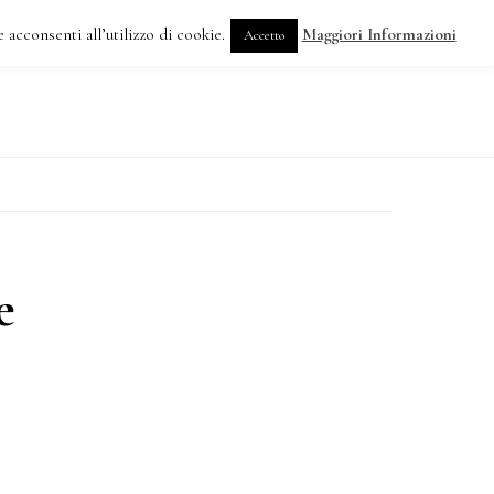
 acconsenti all’utilizzo di cookie.
Maggiori Informazioni
Accetto
DOVE SIAMO
e