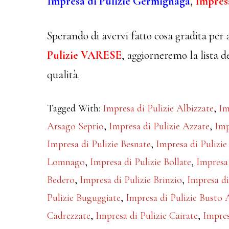
Impresa di Pulizie Germignaga
,
Impres
Sperando di avervi fatto cosa gradita per 
Pulizie VARESE
, aggiorneremo la lista de
qualità.
Tagged With:
Impresa di Pulizie Albizzate
,
Im
Arsago Seprio
,
Impresa di Pulizie Azzate
,
Imp
Impresa di Pulizie Besnate
,
Impresa di Pulizie
Lomnago
,
Impresa di Pulizie Bollate
,
Impresa 
Bedero
,
Impresa di Pulizie Brinzio
,
Impresa di
Pulizie Buguggiate
,
Impresa di Pulizie Busto 
Cadrezzate
,
Impresa di Pulizie Cairate
,
Impres