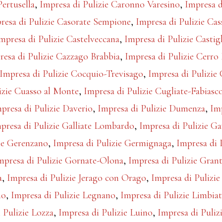
ertusella
,
Impresa di Pulizie Caronno Varesino
,
Impresa d
resa di Pulizie Casorate Sempione
,
Impresa di Pulizie C
mpresa di Pulizie Castelveccana
,
Impresa di Pulizie Casti
resa di Pulizie Cazzago Brabbia
,
Impresa di Pulizie Cerro
Impresa di Pulizie Cocquio-Trevisago
,
Impresa di Pulizi
izie Cuasso al Monte
,
Impresa di Pulizie Cugliate-Fabiasc
presa di Pulizie Daverio
,
Impresa di Pulizie Dumenza
,
Im
presa di Pulizie Galliate Lombardo
,
Impresa di Pulizie Ga
ie Gerenzano
,
Impresa di Pulizie Germignaga
,
Impresa di 
mpresa di Pulizie Gornate-Olona
,
Impresa di Pulizie Gran
a
,
Impresa di Pulizie Jerago con Orago
,
Impresa di Pulizi
no
,
Impresa di Pulizie Legnano
,
Impresa di Pulizie Limbia
 Pulizie Lozza
,
Impresa di Pulizie Luino
,
Impresa di Puliz