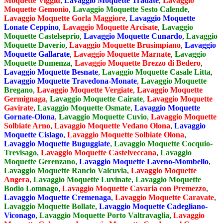
Moquette Viggiù
,
Lavaggio Moquette Tradate
,
Lavaggio
Moquette Gemonio
,
Lavaggio Moquette Sesto Calende
,
Lavaggio Moquette Gorla Maggiore
,
Lavaggio Moquette
Lonate Ceppino
,
Lavaggio Moquette Arcisate
,
Lavaggio
Moquette Castelseprio
,
Lavaggio Moquette Cunardo
,
Lavaggio
Moquette Daverio
,
Lavaggio Moquette Brusimpiano
,
Lavaggio
Moquette Gallarate
,
Lavaggio Moquette Marnate
,
Lavaggio
Moquette Dumenza
,
Lavaggio Moquette Brezzo di Bedero
,
Lavaggio Moquette Besnate
,
Lavaggio Moquette Casale Litta
,
Lavaggio Moquette Travedona-Monate
,
Lavaggio Moquette
Bregano
,
Lavaggio Moquette Vergiate
,
Lavaggio Moquette
Germignaga
,
Lavaggio Moquette Cairate
,
Lavaggio Moquette
Gavirate
,
Lavaggio Moquette Osmate
,
Lavaggio Moquette
Gornate-Olona
,
Lavaggio Moquette Cuvio
,
Lavaggio Moquette
Solbiate Arno
,
Lavaggio Moquette Vedano Olona
,
Lavaggio
Moquette Cislago
,
Lavaggio Moquette Solbiate Olona
,
Lavaggio Moquette Buguggiate
,
Lavaggio Moquette Cocquio-
Trevisago
,
Lavaggio Moquette Castelveccana
,
Lavaggio
Moquette Gerenzano
,
Lavaggio Moquette Laveno-Mombello
,
Lavaggio Moquette Rancio Valcuvia
,
Lavaggio Moquette
Angera
,
Lavaggio Moquette Luvinate
,
Lavaggio Moquette
Bodio Lomnago
,
Lavaggio Moquette Cavaria con Premezzo
,
Lavaggio Moquette Cremenaga
,
Lavaggio Moquette Caravate
,
Lavaggio Moquette Bollate
,
Lavaggio Moquette Cadegliano-
Viconago
,
Lavaggio Moquette Porto Valtravaglia
,
Lavaggio