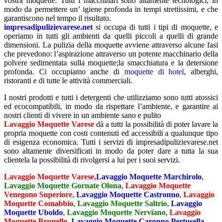
vostra moquette. Tutti i macchinari sono altamente tecnologici, in
modo da permettere un’ igiene profonda in tempi strettissimi, e che
garantiscono nel tempo il risultato.
impresadipulizievarese.net
si occupa di tutti i tipi di moquette, e
operiamo in tutti gli ambienti da quelli piccoli a quelli di grande
dimensioni. La pulizia della moquette avviene attraverso alcune fasi
che prevedono: l’aspirazione attraverso un potente macchinario della
polvere sedimentata sulla moquette;la smacchiatura e la detersione
profonda. Ci occupiamo anche di
moquette di hotel
, alberghi,
ristoranti e di tutte le attività commerciali.
I nostri prodotti e tutti i detergenti che utilizziamo sono tutti atossici
ed ecocompatibili, in modo da rispettare l’ambiente, e garantire ai
nostri clienti di vivere in un ambiente sano e pulito
Lavaggio Moquette Varese
dà a tutti la possibilità di poter lavare la
propria moquette con costi contenuti ed accessibili a qualunque tipo
di esigenza economica. Tutti i servizi di impresadipulizievarese.net
sono altamente diversificati in modo da poter dare a tutta la sua
clientela la possibilità di rivolgersi a lui per i suoi servizi.
Lavaggio Moquette Varese,
Lavaggio Moquette Marchirolo
,
Lavaggio Moquette Gornate Olona
,
Lavaggio Moquette
Venegono Superiore
,
Lavaggio Moquette Castronno
,
Lavaggio
Moquette Comabbio
,
Lavaggio Moquette Saltrio
,
Lavaggio
Moquette Uboldo
,
Lavaggio Moquette Nerviano
,
Lavaggio
Moquette Brunello
,
Lavaggio Moquette Caronno Pertusella
,