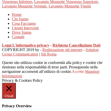
Venegono Inferiore
,
Lavaggio Moquette Venegono Superiore
,
Lavaggio Moquette Vergiate
,
Lavaggio Moquette Viggiù
Home
Chi Siamo
Cosa Facciamo
I nostri Interventi
Dove Siamo
Contatti
Leggi L'informativa privacy
-
Richiesta Cancellazione Dati
COPYRIGHT 2019 by -
Realizzazione siti internet
-
Solution
Group Communication
|
Siti Roma
Questo sito utilizza cookie in conformità alla policy e cookie che
rientrano nella responsabilità di terze parti. Proseguendo nella
navigazione acconsenti all’utilizzo di cookie.
Accetto
Maggiori
Informazioni
Privacy & Cookies Policy
Chiudi
Privacy Overview