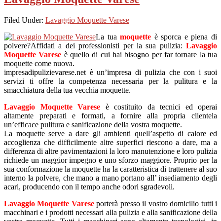
Filed Under:
Lavaggio Moquette Varese
La tua
moquette
è sporca e piena di
polvere?Affidati a dei professionisti per la sua pulizia:
Lavaggio
Moquette Varese
è quello di cui hai bisogno per far tornare la tua
moquette come nuova.
impresadipulizievarese.net è un’impresa di pulizia che con i suoi
servizi ti offre la competenza necessaria per la pulitura e la
smacchiatura della tua vecchia moquette.
Lavaggio Moquette Varese
è costituito da tecnici ed operai
altamente preparati e formati, a fornire alla propria clientela
un’efficace pulitura e sanificazione della vostra moquette.
La moquette serve a dare gli ambienti quell’aspetto di calore ed
accoglienza che difficilmente altre superfici riescono a dare, ma a
differenza di altre pavimentazioni la loro manutenzione e loro pulizia
richiede un maggior impegno e uno sforzo maggiore. Proprio per la
sua conformazione la moquette ha la caratteristica di trattenere al suo
interno la polvere, che mano a mano portano all’ insediamento degli
acari, producendo con il tempo anche odori sgradevoli.
Lavaggio Moquette Varese
porterà presso il vostro domicilio tutti i
macchinari e i prodotti necessari alla pulizia e alla sanificazione della