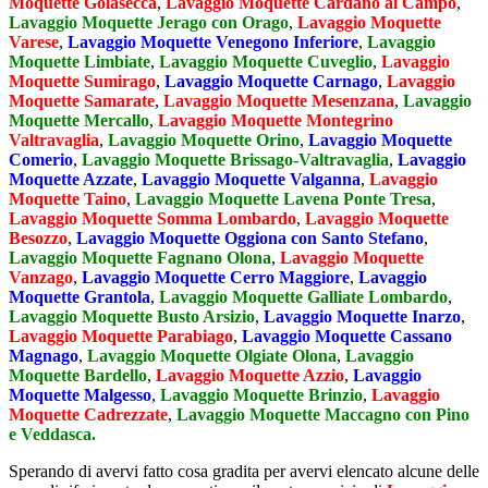
Moquette Golasecca
,
Lavaggio Moquette Cardano al Campo
,
Lavaggio Moquette Jerago con Orago
,
Lavaggio Moquette
Varese
,
Lavaggio Moquette Venegono Inferiore
,
Lavaggio
Moquette Limbiate
,
Lavaggio Moquette Cuveglio
,
Lavaggio
Moquette Sumirago
,
Lavaggio Moquette Carnago
,
Lavaggio
Moquette Samarate
,
Lavaggio Moquette Mesenzana
,
Lavaggio
Moquette Mercallo
,
Lavaggio Moquette Montegrino
Valtravaglia
,
Lavaggio Moquette Orino
,
Lavaggio Moquette
Comerio
,
Lavaggio Moquette Brissago-Valtravaglia
,
Lavaggio
Moquette Azzate
,
Lavaggio Moquette Valganna
,
Lavaggio
Moquette Taino
,
Lavaggio Moquette Lavena Ponte Tresa
,
Lavaggio Moquette Somma Lombardo
,
Lavaggio Moquette
Besozzo
,
Lavaggio Moquette Oggiona con Santo Stefano
,
Lavaggio Moquette Fagnano Olona
,
Lavaggio Moquette
Vanzago
,
Lavaggio Moquette Cerro Maggiore
,
Lavaggio
Moquette Grantola
,
Lavaggio Moquette Galliate Lombardo
,
Lavaggio Moquette Busto Arsizio
,
Lavaggio Moquette Inarzo
,
Lavaggio Moquette Parabiago
,
Lavaggio Moquette Cassano
Magnago
,
Lavaggio Moquette Olgiate Olona
,
Lavaggio
Moquette Bardello
,
Lavaggio Moquette Azzio
,
Lavaggio
Moquette Malgesso
,
Lavaggio Moquette Brinzio
,
Lavaggio
Moquette Cadrezzate
,
Lavaggio Moquette Maccagno con Pino
e Veddasca.
Sperando di avervi fatto cosa gradita per avervi elencato alcune delle