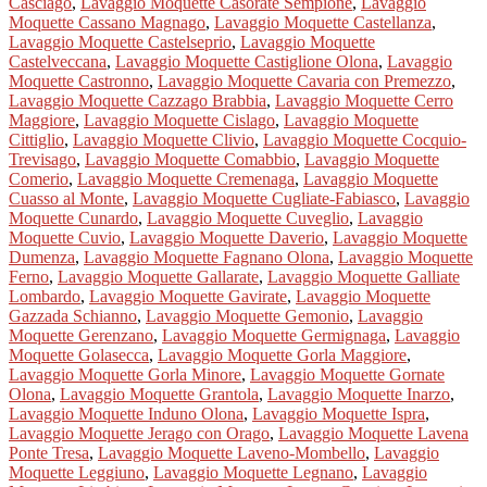
Casciago
,
Lavaggio Moquette Casorate Sempione
,
Lavaggio
Moquette Cassano Magnago
,
Lavaggio Moquette Castellanza
,
Lavaggio Moquette Castelseprio
,
Lavaggio Moquette
Castelveccana
,
Lavaggio Moquette Castiglione Olona
,
Lavaggio
Moquette Castronno
,
Lavaggio Moquette Cavaria con Premezzo
,
Lavaggio Moquette Cazzago Brabbia
,
Lavaggio Moquette Cerro
Maggiore
,
Lavaggio Moquette Cislago
,
Lavaggio Moquette
Cittiglio
,
Lavaggio Moquette Clivio
,
Lavaggio Moquette Cocquio-
Trevisago
,
Lavaggio Moquette Comabbio
,
Lavaggio Moquette
Comerio
,
Lavaggio Moquette Cremenaga
,
Lavaggio Moquette
Cuasso al Monte
,
Lavaggio Moquette Cugliate-Fabiasco
,
Lavaggio
Moquette Cunardo
,
Lavaggio Moquette Cuveglio
,
Lavaggio
Moquette Cuvio
,
Lavaggio Moquette Daverio
,
Lavaggio Moquette
Dumenza
,
Lavaggio Moquette Fagnano Olona
,
Lavaggio Moquette
Ferno
,
Lavaggio Moquette Gallarate
,
Lavaggio Moquette Galliate
Lombardo
,
Lavaggio Moquette Gavirate
,
Lavaggio Moquette
Gazzada Schianno
,
Lavaggio Moquette Gemonio
,
Lavaggio
Moquette Gerenzano
,
Lavaggio Moquette Germignaga
,
Lavaggio
Moquette Golasecca
,
Lavaggio Moquette Gorla Maggiore
,
Lavaggio Moquette Gorla Minore
,
Lavaggio Moquette Gornate
Olona
,
Lavaggio Moquette Grantola
,
Lavaggio Moquette Inarzo
,
Lavaggio Moquette Induno Olona
,
Lavaggio Moquette Ispra
,
Lavaggio Moquette Jerago con Orago
,
Lavaggio Moquette Lavena
Ponte Tresa
,
Lavaggio Moquette Laveno-Mombello
,
Lavaggio
Moquette Leggiuno
,
Lavaggio Moquette Legnano
,
Lavaggio