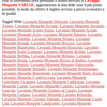
zone di riferimento dove prestiamo il nostro servizio di
Lavaggio
Moquette VARESE
, aggiorneremo la lista delle zone il più presto
possibile, in modo da offrirvi il miglior servizio a prezzi economici e
di qualità.
Tagged With:
Lavaggio Moquette Albizzate
,
Lavaggio Moquette
Angera
,
Lavaggio Moquette Arcisate
,
Lavaggio Moquette Arconate
,
Lavaggio Moquette Arsago Seprio
,
Lavaggio Moquette Azzate
,
Lavaggio Moquette Azzio
,
Lavaggio Moquette Barasso
,
Lavaggio
Moquette Bardello
,
Lavaggio Moquette Besano
,
Lavaggio
Moquette Besnate
,
Lavaggio Moquette Besozzo
,
Lavaggio
Moquette Biandronno
,
Lavaggio Moquette Bisuschio
,
Lavaggio
Moquette Bodio Lomnago
,
Lavaggio Moquette Bollate
,
Lavaggio
Moquette Brebbia
,
Lavaggio Moquette Bregano
,
Lavaggio
Moquette Brenta
,
Lavaggio Moquette Brezzo di Bedero
,
Lavaggio
Moquette Brinzio
,
Lavaggio Moquette Brissago-Valtravaglia
,
Lavaggio Moquette Brunello
,
Lavaggio Moquette Brusimpiano
,
Lavaggio Moquette Buguggiate
,
Lavaggio Moquette Busto Arsizio
,
Lavaggio Moquette C astelveccana
,
Lavaggio Moquette
Cadegliano-Viconago
,
Lavaggio Moquette Cadrezzate
,
Lavaggio
Moquette Cairate
,
Lavaggio Moquette Cantello
,
Lavaggio Moquette
Caravate
,
Lavaggio Moquette Cardano al Campo
,
Lavaggio
Moquette Carnago
,
Lavaggio Moquette Caronno Pertusella
,
Lavaggio Moquette Caronno Varesino
,
Lavaggio Moquette Casale
Litta
,
Lavaggio Moquette Casalzuigno
,
Lavaggio Moquette