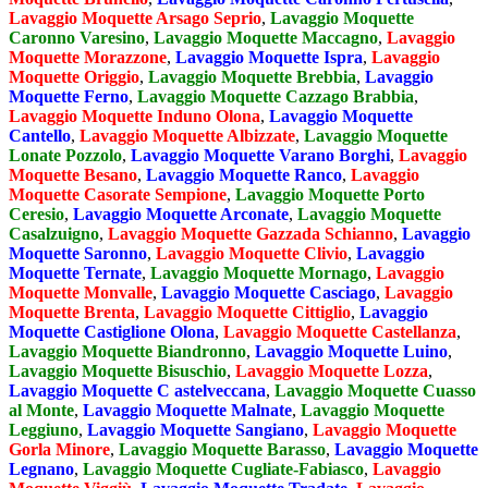
Lavaggio Moquette Arsago Seprio
,
Lavaggio Moquette
Caronno Varesino
,
Lavaggio Moquette Maccagno
,
Lavaggio
Moquette Morazzone
,
Lavaggio Moquette Ispra
,
Lavaggio
Moquette Origgio
,
Lavaggio Moquette Brebbia
,
Lavaggio
Moquette Ferno
,
Lavaggio Moquette Cazzago Brabbia
,
Lavaggio Moquette Induno Olona
,
Lavaggio Moquette
Cantello
,
Lavaggio Moquette Albizzate
,
Lavaggio Moquette
Lonate Pozzolo
,
Lavaggio Moquette Varano Borghi
,
Lavaggio
Moquette Besano
,
Lavaggio Moquette Ranco
,
Lavaggio
Moquette Casorate Sempione
,
Lavaggio Moquette Porto
Ceresio
,
Lavaggio Moquette Arconate
,
Lavaggio Moquette
Casalzuigno
,
Lavaggio Moquette Gazzada Schianno
,
Lavaggio
Moquette Saronno
,
Lavaggio Moquette Clivio
,
Lavaggio
Moquette Ternate
,
Lavaggio Moquette Mornago
,
Lavaggio
Moquette Monvalle
,
Lavaggio Moquette Casciago
,
Lavaggio
Moquette Brenta
,
Lavaggio Moquette Cittiglio
,
Lavaggio
Moquette Castiglione Olona
,
Lavaggio Moquette Castellanza
,
Lavaggio Moquette Biandronno
,
Lavaggio Moquette Luino
,
Lavaggio Moquette Bisuschio
,
Lavaggio Moquette Lozza
,
Lavaggio Moquette C astelveccana
,
Lavaggio Moquette Cuasso
al Monte
,
Lavaggio Moquette Malnate
,
Lavaggio Moquette
Leggiuno
,
Lavaggio Moquette Sangiano
,
Lavaggio Moquette
Gorla Minore
,
Lavaggio Moquette Barasso
,
Lavaggio Moquette
Legnano
,
Lavaggio Moquette Cugliate-Fabiasco
,
Lavaggio