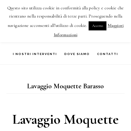
Skip
Questo sito utilizza cookie in conformità alla policy e cookie che
IMPRESA DI PULIZIE VARESE TEL:
3477387355
to
rientrano nella responsabilità di terze parti. Proseguendo nella
navigazione acconsenti all’utilizzo di cookie.
Maggiori
Accetto
main
HOME
CHI SIAMO
COSA FACCIAMO
Informazioni
content
I NOSTRI INTERVENTI
DOVE SIAMO
CONTATTI
Lavaggio Moquette Barasso
Lavaggio Moquette