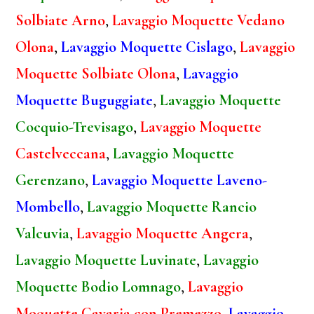
Solbiate Arno
,
Lavaggio Moquette Vedano
Olona
,
Lavaggio Moquette Cislago
,
Lavaggio
Moquette Solbiate Olona
,
Lavaggio
Moquette Buguggiate
,
Lavaggio Moquette
Cocquio-Trevisago
,
Lavaggio Moquette
Castelveccana
,
Lavaggio Moquette
Gerenzano
,
Lavaggio Moquette Laveno-
Mombello
,
Lavaggio Moquette Rancio
Valcuvia
,
Lavaggio Moquette Angera
,
Lavaggio Moquette Luvinate
,
Lavaggio
Moquette Bodio Lomnago
,
Lavaggio
Moquette Cavaria con Premezzo
,
Lavaggio