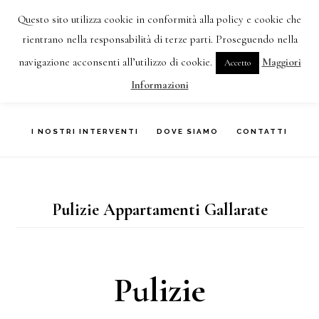
Skip
Questo sito utilizza cookie in conformità alla policy e cookie che
IMPRESA DI PULIZIE VARESE TEL:
3477387355
to
rientrano nella responsabilità di terze parti. Proseguendo nella
navigazione acconsenti all’utilizzo di cookie.
Maggiori
Accetto
main
HOME
CHI SIAMO
COSA FACCIAMO
Informazioni
content
I NOSTRI INTERVENTI
DOVE SIAMO
CONTATTI
Pulizie Appartamenti Gallarate
Pulizie