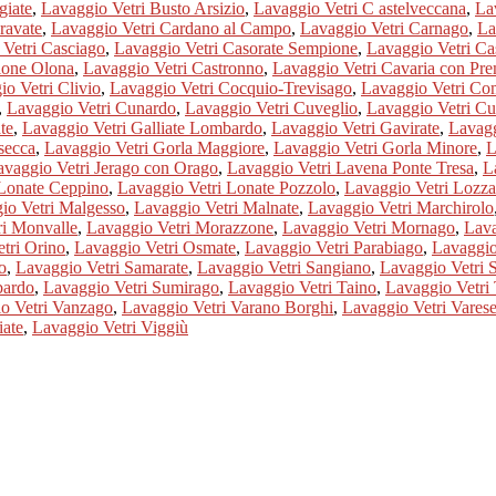
giate
,
Lavaggio Vetri Busto Arsizio
,
Lavaggio Vetri C astelveccana
,
La
ravate
,
Lavaggio Vetri Cardano al Campo
,
Lavaggio Vetri Carnago
,
La
 Vetri Casciago
,
Lavaggio Vetri Casorate Sempione
,
Lavaggio Vetri C
lione Olona
,
Lavaggio Vetri Castronno
,
Lavaggio Vetri Cavaria con Pr
o Vetri Clivio
,
Lavaggio Vetri Cocquio-Trevisago
,
Lavaggio Vetri Co
,
Lavaggio Vetri Cunardo
,
Lavaggio Vetri Cuveglio
,
Lavaggio Vetri Cu
te
,
Lavaggio Vetri Galliate Lombardo
,
Lavaggio Vetri Gavirate
,
Lavagg
secca
,
Lavaggio Vetri Gorla Maggiore
,
Lavaggio Vetri Gorla Minore
,
L
avaggio Vetri Jerago con Orago
,
Lavaggio Vetri Lavena Ponte Tresa
,
L
 Lonate Ceppino
,
Lavaggio Vetri Lonate Pozzolo
,
Lavaggio Vetri Lozza
io Vetri Malgesso
,
Lavaggio Vetri Malnate
,
Lavaggio Vetri Marchirolo
ri Monvalle
,
Lavaggio Vetri Morazzone
,
Lavaggio Vetri Mornago
,
Lava
tri Orino
,
Lavaggio Vetri Osmate
,
Lavaggio Vetri Parabiago
,
Lavaggio
o
,
Lavaggio Vetri Samarate
,
Lavaggio Vetri Sangiano
,
Lavaggio Vetri 
bardo
,
Lavaggio Vetri Sumirago
,
Lavaggio Vetri Taino
,
Lavaggio Vetri 
o Vetri Vanzago
,
Lavaggio Vetri Varano Borghi
,
Lavaggio Vetri Vares
iate
,
Lavaggio Vetri Viggiù