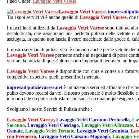
Filed Under:
Lavaggio Vetri Varese
Lavaggio Vetri Varese
, impresadipuliz
Tra i suoi servizi vi è anche quello di
Lavaggio Vetri Varese
, che u
I macchinari utilizzati da
Lavaggio Vetri Varese
sono tutti ad alto
decalcificata, che assicurano una perfetta pulizia delle vetrate o
asciugata, in quanto non lascia il vetro macchiato dalle gocce di calc
Il nostro servizio di pulizia vetri è comodo anche per le vetrate dei 
Lavaggio Vetri Varese
permette anche ai negozianti di poter contin
vetrine; la pulizia di quest’ultime sono importanti per avere un impatt
Lavaggio Vetri Varese
è disponibile con cura e cortesia a fornirvi
competitivi rispetto a quelli presenti sul mercato.
impresadipulizievarese.net
è un’azienda seria ed affidabile che pre
pulito devono recarsi da voi; il nostro personale è molto flessibile 
in modo tale da poter soddisfare con successo qualunque esigenza, e 
Svolgiamo i nostri Servizi di Pulizia anche :
Lavaggio Vetri Varese,
Lavaggio Vetri Caronno Pertusella
,
Lav
Saronno
,
Lavaggio Vetri Casciago
,
Lavaggio Vetri Albizzate
,
L
Osmate
,
Lavaggio Vetri Ternate
,
Lavaggio Vetri Grantola
,
Lav
con Premezzo
,
Lavaggio Vetri Cassano Magnago
,
Lavaggio Vet