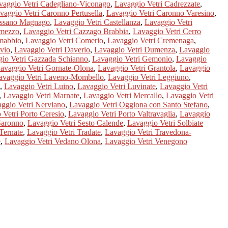
vaggio Vetri Cadegliano-Viconago
,
Lavaggio Vetri Cadrezzate
,
vaggio Vetri Caronno Pertusella
,
Lavaggio Vetri Caronno Varesino
,
assano Magnago
,
Lavaggio Vetri Castellanza
,
Lavaggio Vetri
emezzo
,
Lavaggio Vetri Cazzago Brabbia
,
Lavaggio Vetri Cerro
mabbio
,
Lavaggio Vetri Comerio
,
Lavaggio Vetri Cremenaga
,
vio
,
Lavaggio Vetri Daverio
,
Lavaggio Vetri Dumenza
,
Lavaggio
io Vetri Gazzada Schianno
,
Lavaggio Vetri Gemonio
,
Lavaggio
avaggio Vetri Gornate-Olona
,
Lavaggio Vetri Grantola
,
Lavaggio
avaggio Vetri Laveno-Mombello
,
Lavaggio Vetri Leggiuno
,
,
Lavaggio Vetri Luino
,
Lavaggio Vetri Luvinate
,
Lavaggio Vetri
,
Lavaggio Vetri Marnate
,
Lavaggio Vetri Mercallo
,
Lavaggio Vetri
ggio Vetri Nerviano
,
Lavaggio Vetri Oggiona con Santo Stefano
,
 Vetri Porto Ceresio
,
Lavaggio Vetri Porto Valtravaglia
,
Lavaggio
Saronno
,
Lavaggio Vetri Sesto Calende
,
Lavaggio Vetri Solbiate
Ternate
,
Lavaggio Vetri Tradate
,
Lavaggio Vetri Travedona-
e
,
Lavaggio Vetri Vedano Olona
,
Lavaggio Vetri Venegono