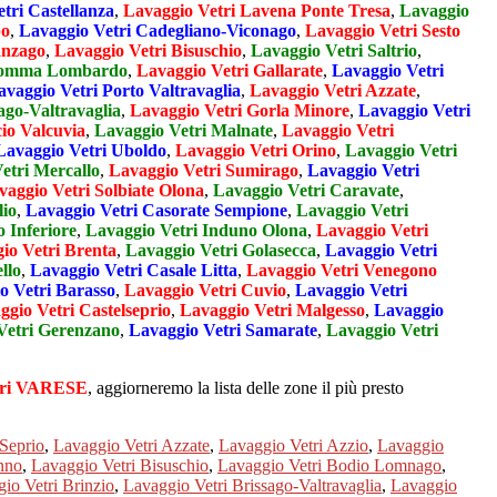
tri Castellanza
,
Lavaggio Vetri Lavena Ponte Tresa
,
Lavaggio
po
,
Lavaggio Vetri Cadegliano-Viconago
,
Lavaggio Vetri Sesto
anzago
,
Lavaggio Vetri Bisuschio
,
Lavaggio Vetri Saltrio
,
 Somma Lombardo
,
Lavaggio Vetri Gallarate
,
Lavaggio Vetri
avaggio Vetri Porto Valtravaglia
,
Lavaggio Vetri Azzate
,
ago-Valtravaglia
,
Lavaggio Vetri Gorla Minore
,
Lavaggio Vetri
io Valcuvia
,
Lavaggio Vetri Malnate
,
Lavaggio Vetri
Lavaggio Vetri Uboldo
,
Lavaggio Vetri Orino
,
Lavaggio Vetri
etri Mercallo
,
Lavaggio Vetri Sumirago
,
Lavaggio Vetri
vaggio Vetri Solbiate Olona
,
Lavaggio Vetri Caravate
,
lio
,
Lavaggio Vetri Casorate Sempione
,
Lavaggio Vetri
 Inferiore
,
Lavaggio Vetri Induno Olona
,
Lavaggio Vetri
io Vetri Brenta
,
Lavaggio Vetri Golasecca
,
Lavaggio Vetri
llo
,
Lavaggio Vetri Casale Litta
,
Lavaggio Vetri Venegono
o Vetri Barasso
,
Lavaggio Vetri Cuvio
,
Lavaggio Vetri
ggio Vetri Castelseprio
,
Lavaggio Vetri Malgesso
,
Lavaggio
Vetri Gerenzano
,
Lavaggio Vetri Samarate
,
Lavaggio Vetri
tri VARESE
, aggiorneremo la lista delle zone il più presto
Seprio
,
Lavaggio Vetri Azzate
,
Lavaggio Vetri Azzio
,
Lavaggio
nno
,
Lavaggio Vetri Bisuschio
,
Lavaggio Vetri Bodio Lomnago
,
io Vetri Brinzio
,
Lavaggio Vetri Brissago-Valtravaglia
,
Lavaggio