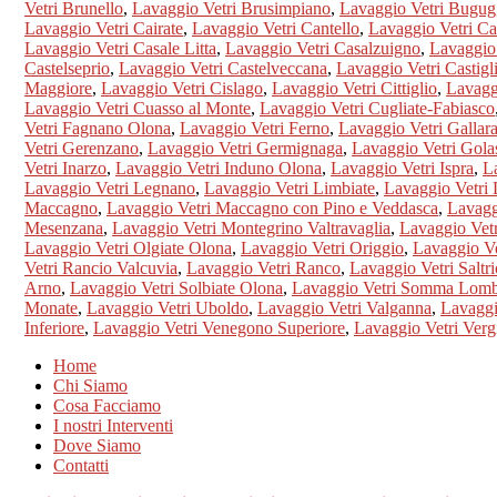
Vetri Brunello
,
Lavaggio Vetri Brusimpiano
,
Lavaggio Vetri Bugug
Lavaggio Vetri Cairate
,
Lavaggio Vetri Cantello
,
Lavaggio Vetri Ca
Lavaggio Vetri Casale Litta
,
Lavaggio Vetri Casalzuigno
,
Lavaggio
Castelseprio
,
Lavaggio Vetri Castelveccana
,
Lavaggio Vetri Castig
Maggiore
,
Lavaggio Vetri Cislago
,
Lavaggio Vetri Cittiglio
,
Lavaggi
Lavaggio Vetri Cuasso al Monte
,
Lavaggio Vetri Cugliate-Fabiasco
Vetri Fagnano Olona
,
Lavaggio Vetri Ferno
,
Lavaggio Vetri Gallara
Vetri Gerenzano
,
Lavaggio Vetri Germignaga
,
Lavaggio Vetri Gola
Vetri Inarzo
,
Lavaggio Vetri Induno Olona
,
Lavaggio Vetri Ispra
,
L
Lavaggio Vetri Legnano
,
Lavaggio Vetri Limbiate
,
Lavaggio Vetri
Maccagno
,
Lavaggio Vetri Maccagno con Pino e Veddasca
,
Lavagg
Mesenzana
,
Lavaggio Vetri Montegrino Valtravaglia
,
Lavaggio Vet
Lavaggio Vetri Olgiate Olona
,
Lavaggio Vetri Origgio
,
Lavaggio Ve
Vetri Rancio Valcuvia
,
Lavaggio Vetri Ranco
,
Lavaggio Vetri Saltri
Arno
,
Lavaggio Vetri Solbiate Olona
,
Lavaggio Vetri Somma Lom
Monate
,
Lavaggio Vetri Uboldo
,
Lavaggio Vetri Valganna
,
Lavaggi
Inferiore
,
Lavaggio Vetri Venegono Superiore
,
Lavaggio Vetri Verg
Home
Chi Siamo
Cosa Facciamo
I nostri Interventi
Dove Siamo
Contatti